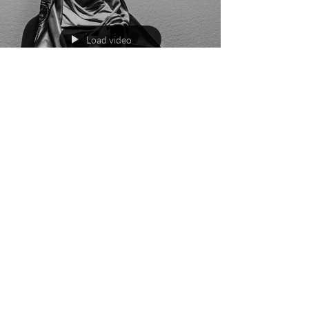
Load video
Nov 25, 2023
The Seven Sorrows of Our Lady
Talks by Fr. Jambon on The Seven Sorrows of Our
Lady (English)
OUR LADY OF SORROWS